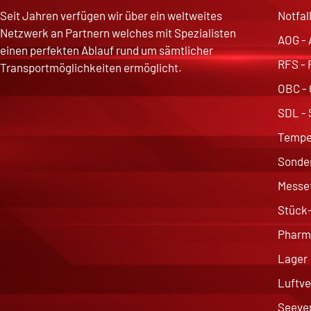
Seit Jahren verfügen wir über ein weltweites
Notfal
Netzwerk an Partnern welches mit Spezialisten
AOG - 
einen perfekten Ablauf rund um sämtlicher
RFS - 
Transportmöglichkeiten ermöglicht.
OBC - 
SDL - 
Temper
Sonder
Messet
Stück-
Pharma
Lager
Luftve
Seeve