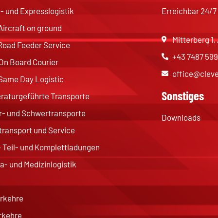
l- und Expresslogistik
Erreichbar 24/7
Aircraft on ground
Mitterberg 1
Road Feeder Service
+43 7487 599
On Board Courier
office@cleve
Same Day Logistic
Sonstiges
aturgeführte Transporte
- und Schwertransporte
Downloads
ransport und Service
 Teil- und Komplettladungen
- und Medizinlogistik
rkehre
rkehre