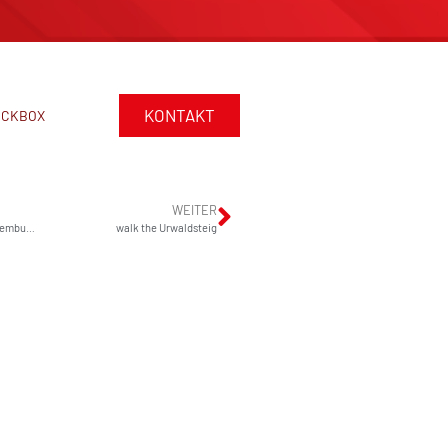
KONTAKT
ACKBOX
WEITER
AOG – VIE/Vienna to LUX/Luxemburg to ATL/Atlanta
walk the Urwaldsteig