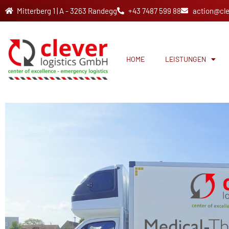
Mitterberg 1 | A - 3263 Randegg
+43 7487 599 88
action@cle
HOME
LEISTUNGEN