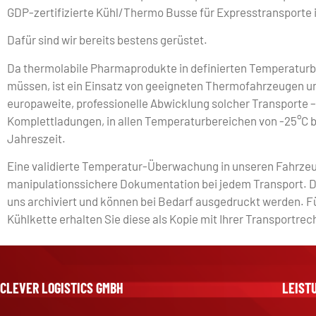
GDP-zertifizierte Kühl/Thermo Busse für Expresstransporte 
Dafür sind wir bereits bestens gerüstet.
Da thermolabile Pharmaprodukte in definierten Temperaturb
müssen, ist ein Einsatz von geeigneten Thermofahrzeugen u
europaweite, professionelle Abwicklung solcher Transporte 
Komplettladungen, in allen Temperaturbereichen von -25°C b
Jahreszeit.
Eine validierte Temperatur-Überwachung in unseren Fahrzeu
manipulationssichere Dokumentation bei jedem Transport. 
uns archiviert und können bei Bedarf ausgedruckt werden. F
Kühlkette erhalten Sie diese als Kopie mit Ihrer Transportre
CLEVER LOGISTICS GMBH
LEIST