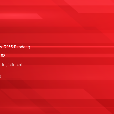
, A-3263 Randegg
 88
rlogistics.at
s