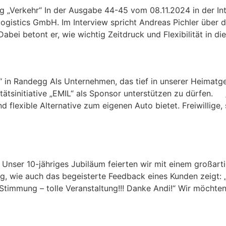
ng „Verkehr“ In der Ausgabe 44-45 vom 08.11.2024 in der I
r logistics GmbH. Im Interview spricht Andreas Pichler über 
 Dabei betont er, wie wichtig Zeitdruck und Flexibilität in 
bilitätsinitiative „EMIL“ in 
IL“ in Randegg Als Unternehmen, das tief in unserer Heimat
itätsinitiative „EMIL“ als Sponsor unterstützen zu dürfen.
nd flexible Alternative zum eigenen Auto bietet. Freiwillige
 Der Film
 Unser 10-jähriges Jubiläum feierten wir mit einem großart
lg, wie auch das begeisterte Feedback eines Kunden zeigt: „
 Stimmung – tolle Veranstaltung!!! Danke Andi!“ Wir möchte