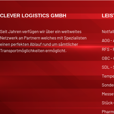
CLEVER LOGISTICS GMBH
LEI
Seit Jahren verfügen wir über ein weltweites
Notfal
Netzwerk an Partnern welches mit Spezialisten
AOG - 
einen perfekten Ablauf rund um sämtlicher
RFS - 
Transportmöglichkeiten ermöglicht.
OBC - 
SDL - 
Temper
Sonder
Messet
Stück-
Pharma