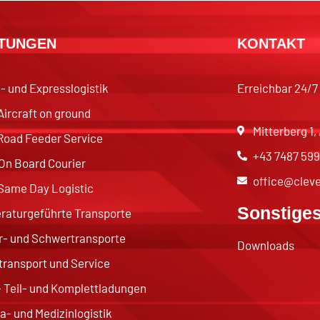
STUNGEN
KONTAKT
l- und Expresslogistik
Erreichbar 24/7
Aircraft on ground
Mitterberg 1
Road Feeder Service
+43 7487 599
On Board Courier
office@cleve
Same Day Logistic
Sonstige
aturgeführte Transporte
- und Schwertransporte
Downloads
ransport und Service
 Teil- und Komplettladungen
- und Medizinlogistik