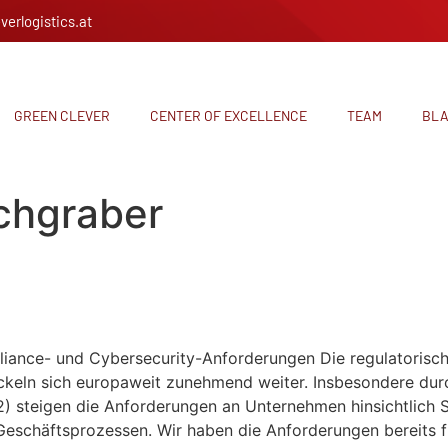
verlogistics.at
GREEN CLEVER
CENTER OF EXCELLENCE
TEAM
BL
chgraber
zur NIS2-Richtlinie: Complianc
ompliance- und Cybersecurity-Anforderungen Die regulatoris
keln sich europaweit zunehmend weiter. Insbesondere durch
 2) steigen die Anforderungen an Unternehmen hinsichtlic
Geschäftsprozessen. Wir haben die Anforderungen bereits f