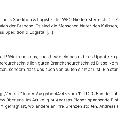
chuss Spedition & Logistik der WKO Niederösterreich Die Zu
mien der Branche. Es sind die Menschen hinter den Kuliss
ss Spedition & Logistik […]
bei Riskchecker nominiert!
ert! Wir freuen uns, euch heute ein besonderes Update zu 
erdurchschnittlich guten Branchendurchschnitt! Diese Nomin
tzen, sondern dass das auch von außen sichtbar ist. Ein sta
nationalen Wochenzeitung „Ver
ng „Verkehr“ In der Ausgabe 44-45 vom 12.11.2025 in der I
ew über uns. Im Artikel gibt Andreas Picher, spannende Einb
gefragt ist, wo andere an ihre Grenzen stoßen. Andreas P
ogistik Hochbetrieb