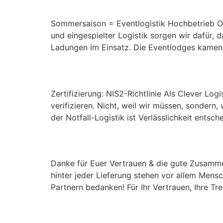
Sommersaison = Eventlogistik Hochbetrieb Ob 
und eingespielter Logistik sorgen wir dafür, 
Ladungen im Einsatz. Die Eventlodges kamen
Zertifizierung: NIS2-Ri
Zertifizierung: NIS2-Richtlinie Als Clever Lo
verifizieren. Nicht, weil wir müssen, sondern,
der Notfall-Logistik ist Verlässlichkeit ents
Danke für Euer Vertra
Danke für Euer Vertrauen & die gute Zusammena
hinter jeder Lieferung stehen vor allem Mens
Partnern bedanken! Für Ihr Vertrauen, Ihre T
Interview in der Inter