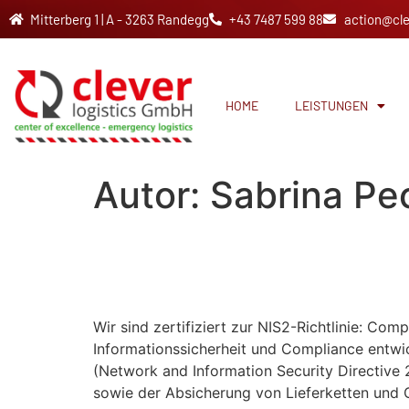
Mitterberg 1 | A - 3263 Randegg
+43 7487 599 88
action@cle
HOME
LEISTUNGEN
Autor:
Sabrina Pe
Wir sind zertifiziert 
Anforderungen​
Wir sind zertifiziert zur NIS2-Richtlinie: C
Informationssicherheit und Compliance entwic
(Network and Information Security Directive
sowie der Absicherung von Lieferketten und 