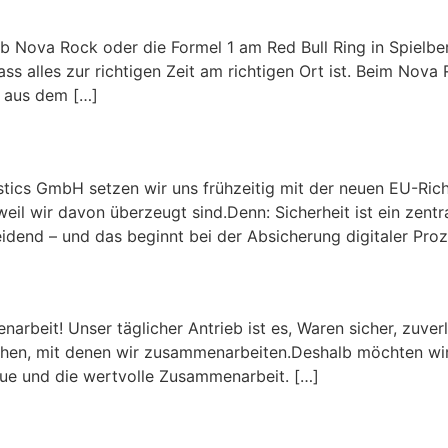
Nova Rock oder die Formel 1 am Red Bull Ring in Spielberg
dass alles zur richtigen Zeit am richtigen Ort ist. Beim No
 aus dem […]
chtlinie
gistics GmbH setzen wir uns frühzeitig mit der neuen EU-Ric
 weil wir davon überzeugt sind.Denn: Sicherheit ist ein zentr
cheidend – und das beginnt bei der Absicherung digitaler Pro
uen & die gute Zusammenarbei
rbeit! Unser täglicher Antrieb ist es, Waren sicher, zuverl
chen, mit denen wir zusammenarbeiten.Deshalb möchten wir 
reue und die wertvolle Zusammenarbeit. […]
nationalen Wochenzeitung „Ver