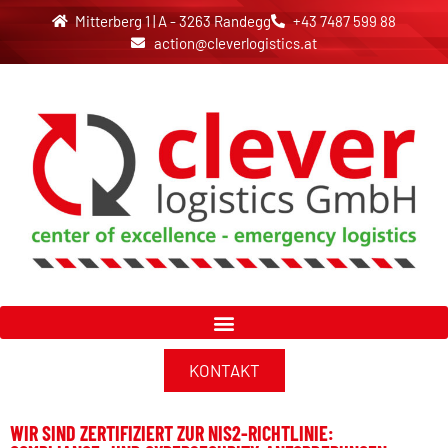
Mitterberg 1 | A - 3263 Randegg
+43 7487 599 88
action@cleverlogistics.at
KONTAKT
WIR SIND ZERTIFIZIERT ZUR NIS2-RICHTLINIE: