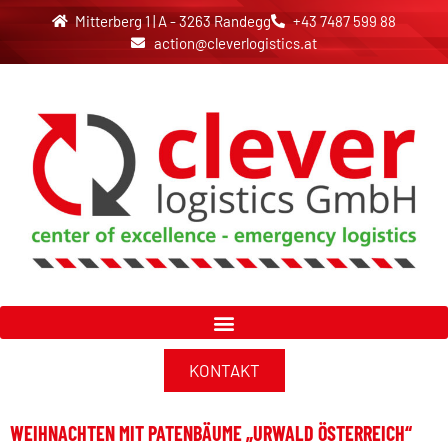
Mitterberg 1 | A - 3263 Randegg
+43 7487 599 88
action@cleverlogistics.at
KONTAKT
WEIHNACHTEN MIT PATENBÄUME „URWALD ÖSTERREICH“