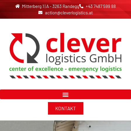
Mitterberg 1 | A - 3263 Randegg
+43 7487 599 88
action@cleverlogistics.at
KONTAKT