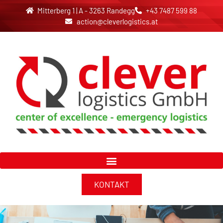
Mitterberg 1 | A - 3263 Randegg
+43 7487 599 88
action@cleverlogistics.at
KONTAKT