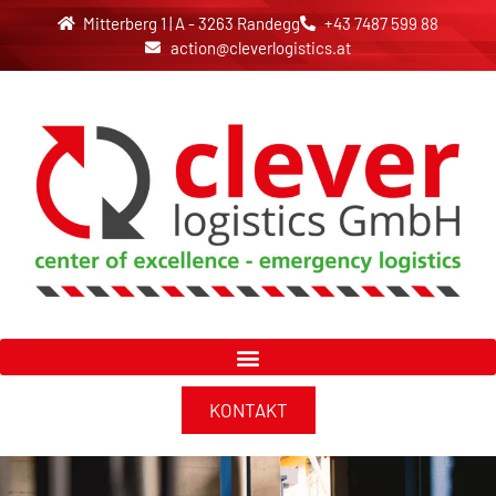
Mitterberg 1 | A - 3263 Randegg
+43 7487 599 88
action@cleverlogistics.at
KONTAKT