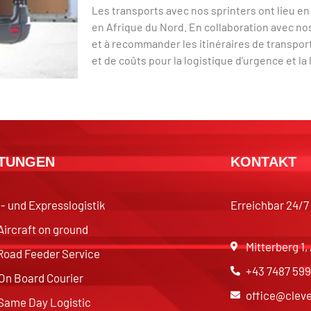
Les transports avec nos sprinters ont lieu en
en Afrique du Nord. En collaboration avec nos
et à recommander les itinéraires de transpo
et de coûts pour la logistique d’urgence et la
STUNGEN
KONTAKT
l- und Expresslogistik
Erreichbar 24/7
Aircraft on ground
Mitterberg 1
Road Feeder Service
+43 7487 599
On Board Courier
office@cleve
Same Day Logistic