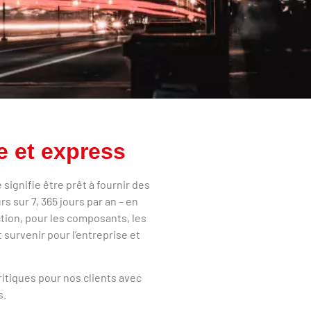
e et express
 signifie être prêt à fournir des
rs sur 7, 365 jours par an – en
tion, pour les composants, les
survenir pour l’entreprise et
itiques pour nos clients avec
s.