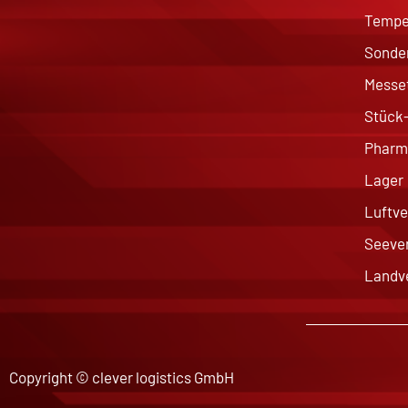
Temper
Sonder
Messet
Stück-
Pharma
Lager
Luftve
Seeve
Landv
Copyright © clever logistics GmbH