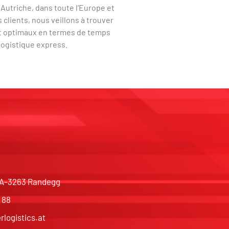
 Autriche, dans toute l’Europe et
 clients, nous veillons à trouver
rt optimaux en termes de temps
 logistique express.
, A-3263 Randegg
 88
rlogistics.at