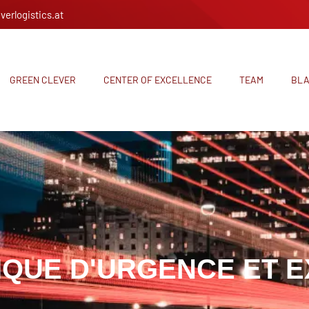
verlogistics.at
GREEN CLEVER
CENTER OF EXCELLENCE
TEAM
BL
IQUE D'URGENCE ET 