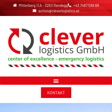
Mitterberg 1 | A - 3263 Randegg
+43 7487 599 88
action@cleverlogistics.at
KONTAKT