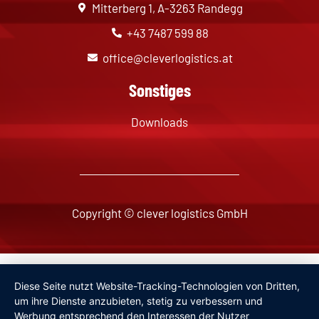
Mitterberg 1, A-3263 Randegg
+43 7487 599 88
office@cleverlogistics.at
Sonstiges
Downloads
Copyright © clever logistics GmbH
Impressum
Diese Seite nutzt Website-Tracking-Technologien von Dritten,
Datenschutzerklärung
um ihre Dienste anzubieten, stetig zu verbessern und
Werbung entsprechend den Interessen der Nutzer