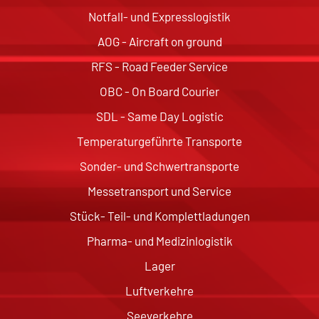
Notfall- und Expresslogistik
AOG - Aircraft on ground
RFS - Road Feeder Service
OBC - On Board Courier
SDL - Same Day Logistic
Temperaturgeführte Transporte
Sonder- und Schwertransporte
Messetransport und Service
Stück- Teil- und Komplettladungen
Pharma- und Medizinlogistik
Lager
Luftverkehre
Seeverkehre