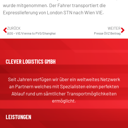
wurde mitgenommen. Der Fahrer transportiert die
Expresslieferung von London STN nach Wien VIE.
ZURÜCK
WEITER
AOG – VIE/Vienna to PVG/Shanghai
Presse ÖVZ Beitrag
CLEVER LOGISTICS GMBH
Seit Jahren verfügen wir über ein weltweites Netzwerk
an Partnern welches mit Spezialisten einen perfekten
Ablauf rund um sämtlicher Transportmöglichkeiten
ermöglicht.
LEISTUNGEN