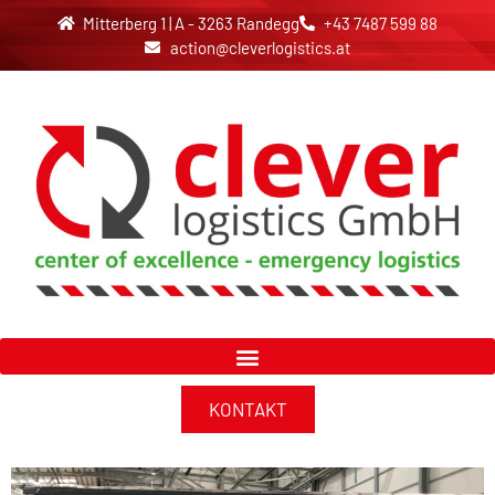
Mitterberg 1 | A - 3263 Randegg
+43 7487 599 88
action@cleverlogistics.at
KONTAKT