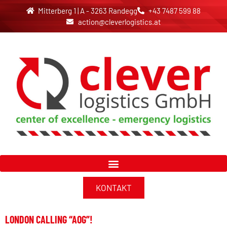
Mitterberg 1 | A - 3263 Randegg
+43 7487 599 88
action@cleverlogistics.at
KONTAKT
LONDON CALLING “AOG”!