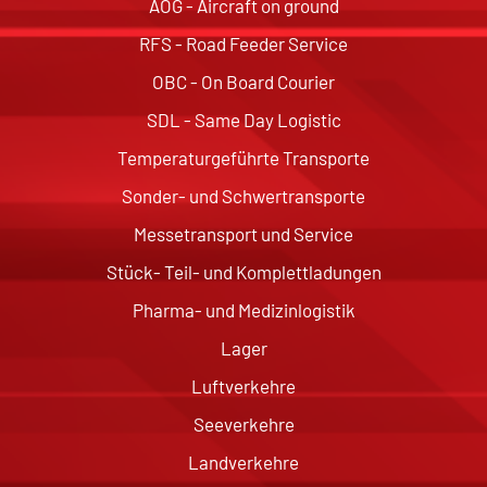
AOG - Aircraft on ground
RFS - Road Feeder Service
OBC - On Board Courier
SDL - Same Day Logistic
Temperaturgeführte Transporte
Sonder- und Schwertransporte
Messetransport und Service
Stück- Teil- und Komplettladungen
Pharma- und Medizinlogistik
Lager
Luftverkehre
Seeverkehre
Landverkehre