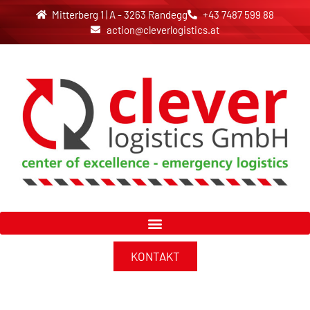
Mitterberg 1 | A - 3263 Randegg
+43 7487 599 88
action@cleverlogistics.at
KONTAKT