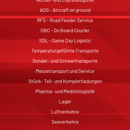
AOG - Aircraft on ground
RFS - Road Feeder Service
OBC - On Board Courier
SDL - Same Day Logistic
Temperaturgeführte Transporte
Sonder- und Schwertransporte
Messetransport und Service
Stück- Teil- und Komplettladungen
Pharma- und Medizinlogistik
Lager
Luftverkehre
Seeverkehre