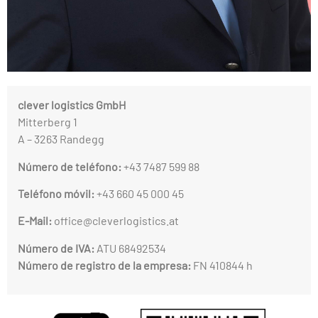
clever logistics GmbH
Mitterberg 1
A – 3263 Randegg
Número de teléfono:
+43 7487 599 88
Teléfono móvil:
+43 660 45 000 45
E-Mail:
office@cleverlogistics.at
Número de IVA:
ATU 68492534
Número de registro de la empresa:
FN 410844 h