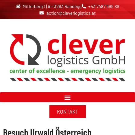
Mitterberg 1 | A - 3263 Randegg
+43 7487 599 88
action@cleverlogistics.at
KONTAKT
Besuch Urwald Österreich